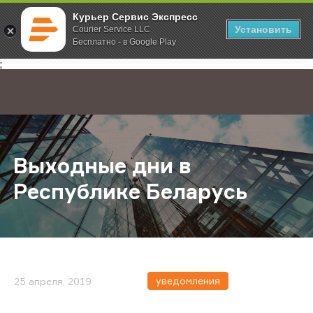
Курьер Сервис Экспресс
Установить
Courier Service LLC
Бесплатно - в Google Play
Главная
О компании
Новости
Выходные дни в Республике Бела
;
Выходные дни в
Республике Беларусь
уведомления
25 апреля, 2019