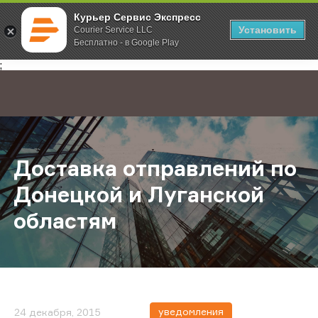
Курьер Сервис Экспресс
Установить
Courier Service LLC
Бесплатно - в Google Play
Главная
О компании
Новости
Доставка отправлений по Донецко
;
Доставка отправлений по
Донецкой и Луганской
областям
уведомления
24 декабря, 2015