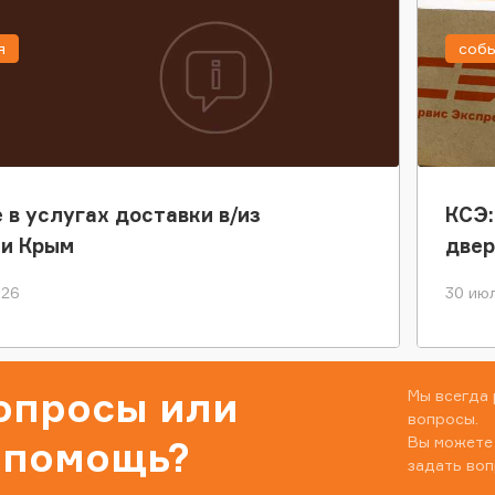
я
соб
 в услугах доставки в/из
КСЭ:
ки Крым
двер
026
30 июл
вопросы или
Мы всегда 
вопросы.
Вы можете
 помощь?
задать воп