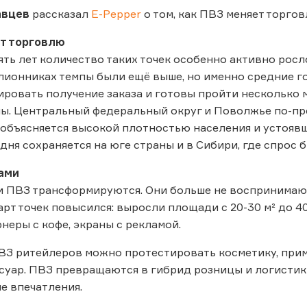
авцев
рассказал
E-Pepper
о том, как ПВЗ меняет торго
т торговлю
ять лет количество таких точек особенно активно росло
лионниках темпы были ещё выше, но именно средние г
ровать получение заказа и готовы пройти несколько
ны. Центральный федеральный округ и Поволжье по-п
 объясняется высокой плотностью населения и устояв
дня сохраняется на юге страны и в Сибири, где спрос
сами
и ПВЗ трансформируются. Они больше не воспринимаютс
арт точек повысился: выросли площади с 20-30 м² до 40
рнеры с кофе, экраны с рекламой.
З ритейлеров можно протестировать косметику, прим
суар. ПВЗ превращаются в гибрид розницы и логистики, 
ые впечатления.