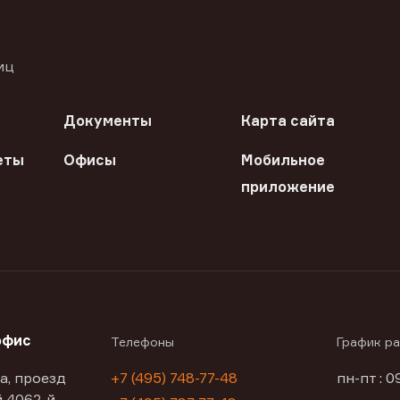
иц
Документы
Карта сайта
еты
Офисы
Мобильное
приложение
офис
Телефоны
График р
а, проезд
+7 (495) 748-77-48
пн-пт : 0
 4062-й,