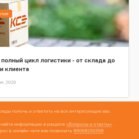
ытия
 полный цикл логистики - от склада до
и клиента
я, 2026
рады помочь и ответить на все интересующие вас
 найти информацию в разделе
«Вопросы и ответы»
,
рос в онлайн-чате или позвонить
89068250358