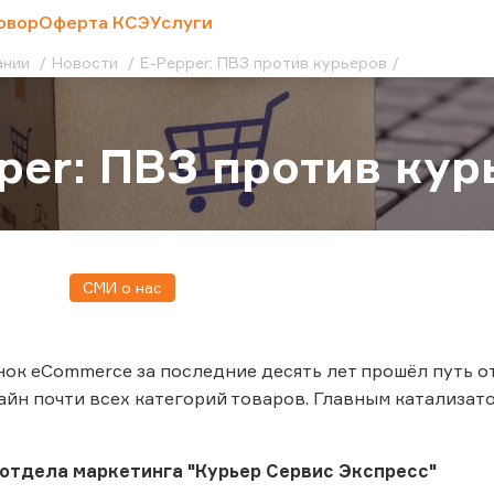
овор
Оферта КСЭ
Услуги
ании
Новости
E-Pepper: ПВЗ против курьеров
per: ПВЗ против кур
СМИ о нас
ок eCommerce за последние десять лет прошёл путь о
айн почти всех категорий товаров. Главным катализат
отдела маркетинга "Курьер Сервис Экспресс"