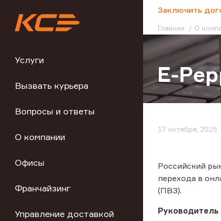
;
Заключить дог
Главная
О комп
Услуги
E-Pep
Вызвать курьера
Вопросы и ответы
17 октября, 2025
О компании
Офисы
Российский рын
перехода в онл
Франчайзинг
(ПВЗ).
Руководитель 
Управление доставкой