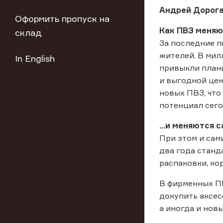
Андрей Дорог
Оформить пропуск на
Как ПВЗ меняю
склад
За последние п
жителей. В мил
In English
привыкли плани
и выгодной це
новых ПВЗ, что
потенциал сего
...и меняются 
При этом и сам
два года станд
распаковки, ко
В фирменных ПВ
докупить аксес
а иногда и нов