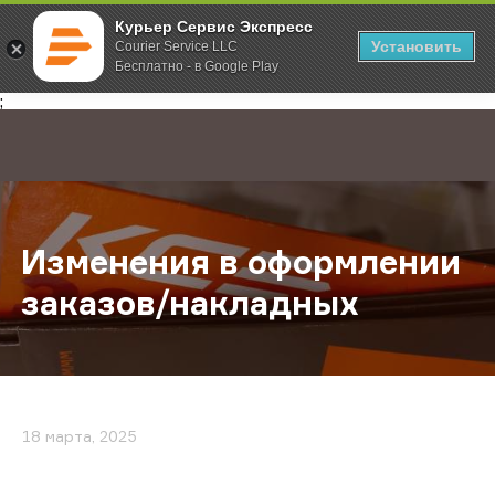
Курьер Сервис Экспресс
Установить
Courier Service LLC
Бесплатно - в Google Play
Главная
О компании
Новости
Изменения в оформлении заказов
;
Изменения в оформлении
заказов/накладных
18 марта, 2025