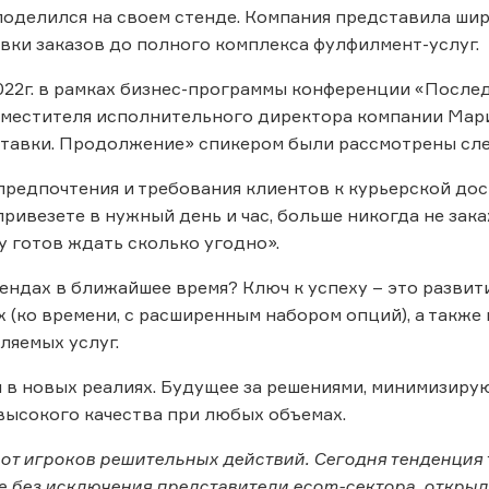
поделился на своем стенде. Компания представила шир
вки заказов до полного комплекса фулфилмент-услуг.
022г. в рамках бизнес-программы конференции «Послед
аместителя исполнительного директора компании Мар
ставки. Продолжение» спикером были рассмотрены сл
 предпочтения и требования клиентов к курьерской дост
привезете в нужный день и час, больше никогда не зак
ку готов ждать сколько угодно».
трендах в ближайшее время? Ключ к успеху – это разви
 (ко времени, с расширенным набором опций), а также п
ляемых услуг.
 в новых реалиях. Будущее за решениями, минимизир
высокого качества при любых объемах.
 от игроков решительных действий. Сегодня тенденция 
е без исключения представители ecom-сектора, открыли