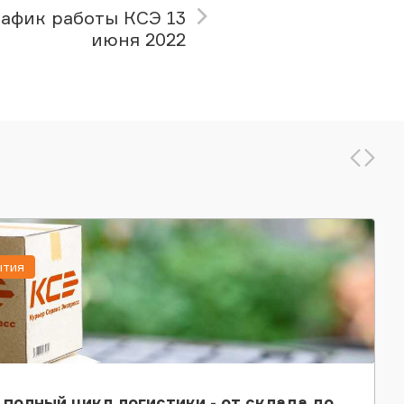
рафик работы КСЭ 13
июня 2022
ытия
 полный цикл логистики - от склада до