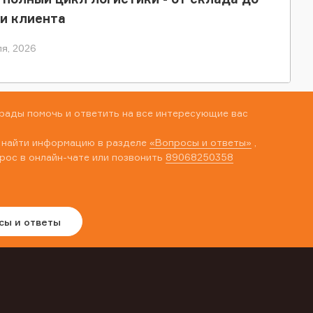
и клиента
я, 2026
рады помочь и ответить на все интересующие вас
 найти информацию в разделе
«Вопросы и ответы»
,
рос в онлайн-чате или позвонить
89068250358
сы и ответы