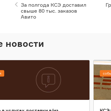
За полгода КСЭ доставил
Г
свыше 80 тыс. заказов
Авито
е новости
я
соб
 в услугах доставки в/из
КСЭ: