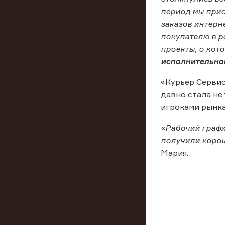
период мы прио
заказов интерн
покупателю в р
проекты, о кот
исполнительно
«Курьер Сервис
давно стала не
игроками рынка
«Рабочий графи
получили хорош
Мария.