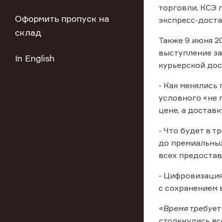
торговли, КСЭ 
Оформить пропуск на
экспресс-доста
склад
Также 9 июня 2
выступление з
In English
курьерской до
- Как менялись
условного «не 
цене, а достав
- Что будет в 
до премиальных
всех предостав
- Цифровизация
с сохранением 
«Время требует
столкнулись вс