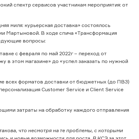
окий спектр сервисов участникам мероприятия: от
няя миля: курьерская доставка» состоялось
ии Мартыновой. В ходе спича «Трансформация
едующие вопросы:
авке с февраля по май 2022г – переход от
ажу в этом магазине» до «успел заказать по нужной
тие всех форматов доставки от бюджетных (до ПВЗ)
ерсонализация Customer Service и Client Service
ующими затраты на обработку каждого отправления
такова, что несмотря на те проблемы, с которыми
сь и новые возможности для роста. В КСЭ за этот