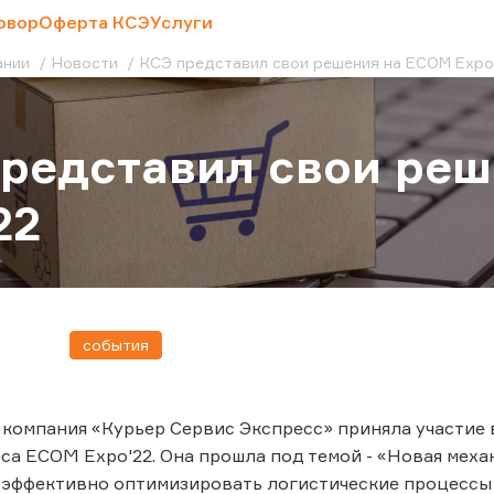
овор
Оферта КСЭ
Услуги
ании
Новости
КСЭ представил свои решения на ECOM Expo
редставил свои ре
22
события
г. компания «Курьер Сервис Экспресс» приняла участи
са ECOM Expo'22. Она прошла под темой - «Новая меха
эффективно оптимизировать логистические процессы 