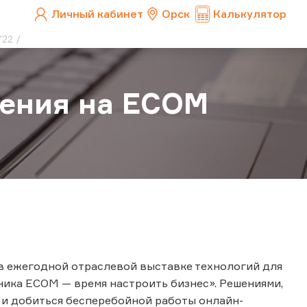
Личный кабинет
Орск
Калькулятор
'22
шения на ECOM
е в ежегодной отраслевой выставке технологий для
ника ECOM — время настроить бизнес». Решениями,
и добиться бесперебойной работы онлайн-