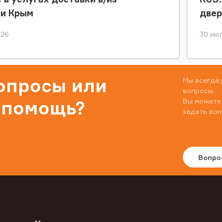
ки Крым
двер
026
30 июл
вопросы или
Мы всегда 
вопросы.
Вы можете
 помощь?
задать воп
Вопро