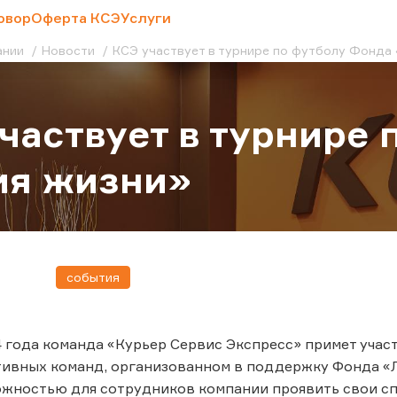
овор
Оферта КСЭ
Услуги
ании
Новости
КСЭ участвует в турнире по футболу Фонда
частвует в турнире
ия жизни»
события
4 года команда «Курьер Сервис Экспресс» примет учас
ивных команд, организованном в поддержку Фонда «Л
жностью для сотрудников компании проявить свои спо