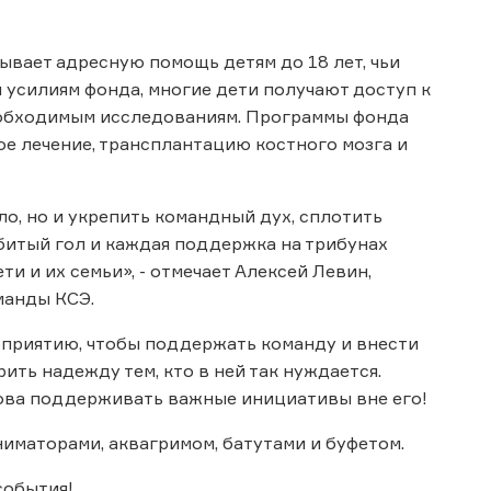
ывает адресную помощь детям до 18 лет, чьи
я усилиям фонда, многие дети получают доступ к
обходимым исследованиям. Программы фонда
е лечение, трансплантацию костного мозга и
о, но и укрепить командный дух, сплотить
битый гол и каждая поддержка на трибунах
и и их семьи», - отмечает Алексей Левин,
манды КСЭ.
приятию, чтобы поддержать команду и внести
ить надежду тем, кто в ней так нуждается.
отова поддерживать важные инициативы вне его!
ниматорами, аквагримом, батутами и буфетом.
события!