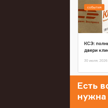
события
КСЭ: полн
двери кли
30 июля, 2026
Есть 
нужна