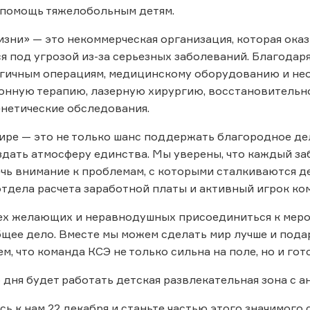
 помощь тяжелобольным детям.
зни» — это некоммерческая организация, которая оказ
я под угрозой из-за серьезных заболеваний. Благодар
гичным операциям, медицинскому оборудованию и не
нную терапию, лазерную хирургию, восстановительно
нетические обследования.
нире — это не только шанс поддержать благородное дел
здать атмосферу единства. Мы уверены, что каждый за
чь внимание к проблемам, с которыми сталкиваются дет
тдела расчета заработной платы и активный игрок ко
ех желающих и неравнодушных присоединиться к меро
бщее дело. Вместе мы можем сделать мир лучше и подар
м, что команда КСЭ не только сильна на поле, но и г
о дня будет работать детская развлекательная зона с а
ь к нам 22 декабря и станьте частью этого значимого 