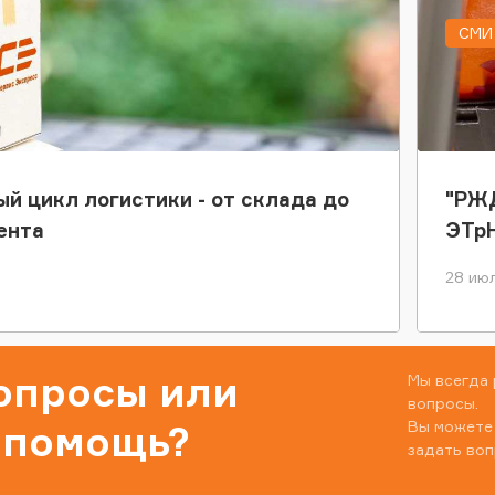
СМИ 
ый цикл логистики - от склада до
"РЖД
ента
ЭТр
28 июл
вопросы или
Мы всегда 
вопросы.
Вы можете
 помощь?
задать воп