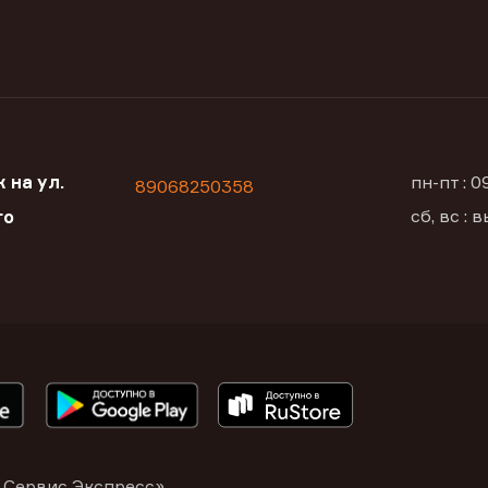
 на ул.
пн-пт : 
89068250358
сб, вс :
го
 Сервис Экспресс»