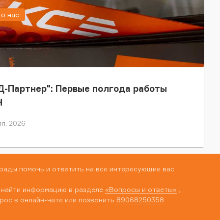
о нас
-Партнер": Первые полгода работы
Н
я, 2026
рады помочь и ответить на все интересующие вас
 найти информацию в разделе
«Вопросы и ответы»
,
рос в онлайн-чате или позвонить
89068250358