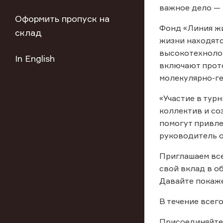
важное дело —
Оформить пропуск на
Фонд «Линия жи
склад
жизни находятс
высокотехноло
In English
включают прото
молекулярно-ге
«Участие в тур
коллектив и со
помогут привле
руководитель о
Приглашаем вс
свой вклад в о
Давайте покаже
В течение всег
Присоединяйтес