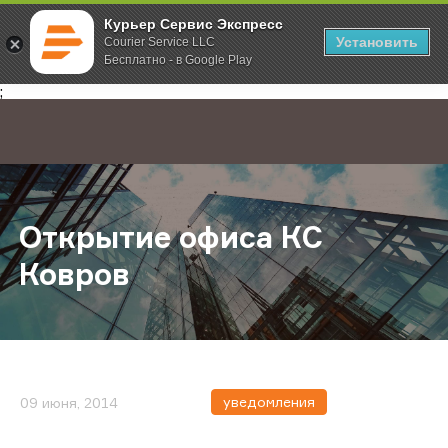
Курьер Сервис Экспресс
Установить
Courier Service LLC
Бесплатно - в Google Play
Главная
О компании
Новости
Открытие офиса КС Ковров
;
Открытие офиса КС
Ковров
уведомления
09 июня, 2014