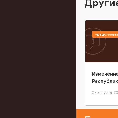
Други
уведомлени
Изменение
Республи
07 августа, 2