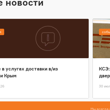
е новости
я
соб
 в услугах доставки в/из
КСЭ:
ки Крым
двер
026
30 июл
Мы всегда 