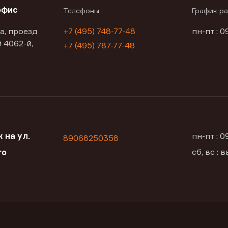
офис
Телефоны
График р
а, проезд
+7 (495) 748-77-48
пн-пт : 0
 4062-й,
+7 (495) 787-77-48
 на ул.
пн-пт : 
89068250358
сб, вс :
го