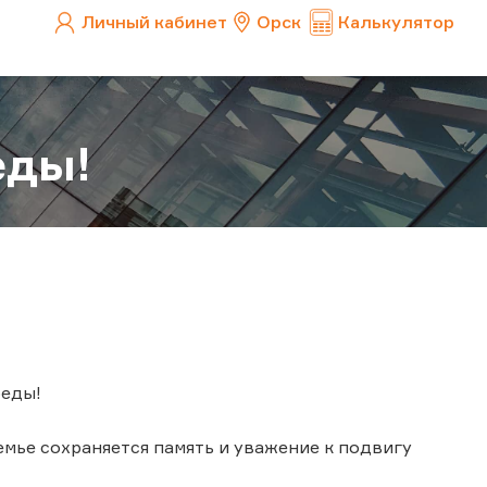
Личный кабинет
Орск
Калькулятор
еды!
беды!
емье сохраняется память и уважение к подвигу