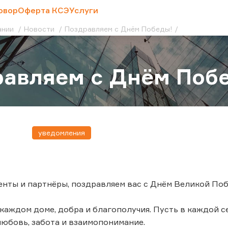
овор
Оферта КСЭ
Услуги
ании
Новости
Поздравляем с Днём Победы!
авляем с Днём Поб
уведомления
нты и партнёры, поздравляем вас с Днём Великой По
каждом доме, добра и благополучия. Пусть в каждой с
любовь, забота и взаимопонимание.