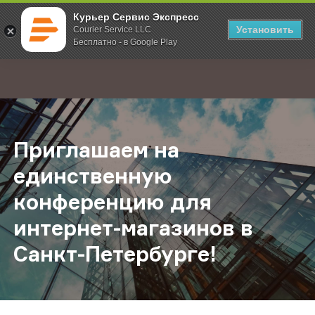
Курьер Сервис Экспресс
Установить
Courier Service LLC
Бесплатно - в Google Play
Главная
О компании
Новости
Приглашаем на единственную конф
;
Приглашаем на
единственную
конференцию для
интернет-магазинов в
Санкт-Петербурге!