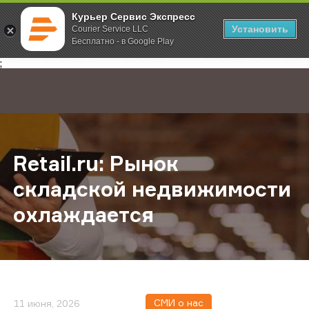
Курьер Сервис Экспресс
Установить
Courier Service LLC
Бесплатно - в Google Play
Главная
О компании
Новости
Retail.ru: Рынок складской недв
;
Retail.ru: Рынок
складской недвижимости
охлаждается
СМИ о нас
11 июня, 2026