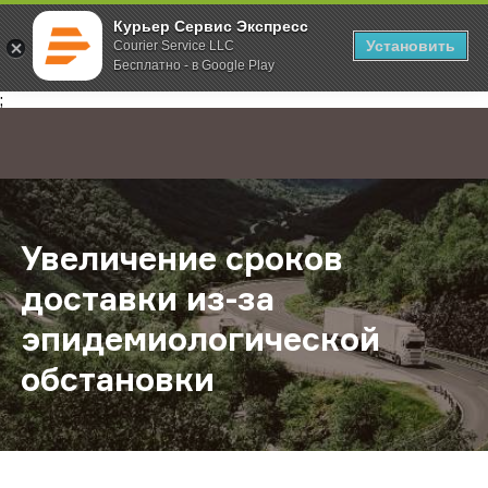
Курьер Сервис Экспресс
Установить
Courier Service LLC
Бесплатно - в Google Play
Главная
О компании
Новости
Увеличение сроков доставки из-
;
Увеличение сроков
доставки из-за
эпидемиологической
обстановки