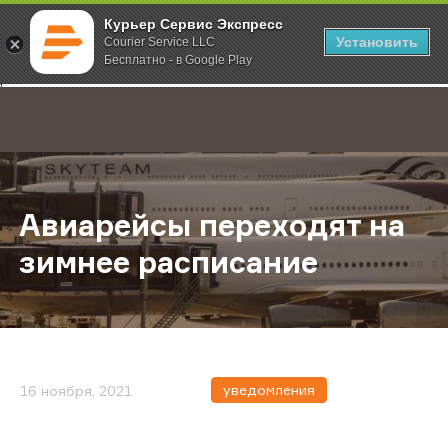
Курьер Сервис Экспресс
Установить
Courier Service LLC
Бесплатно - в Google Play
Главная
О компании
Новости
Авиарейсы переходят на зимнее 
;
Авиарейсы переходят на
зимнее расписание
уведомления
16 ноября, 2021