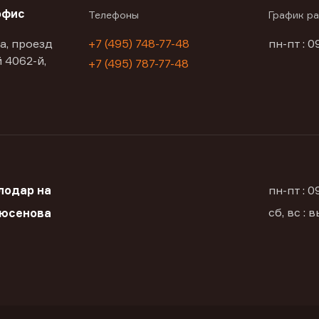
офис
Телефоны
График р
а, проезд
+7 (495) 748-77-48
пн-пт : 0
 4062-й,
+7 (495) 787-77-48
лодар на
пн-пт : 
сб, вс :
Дюсенова