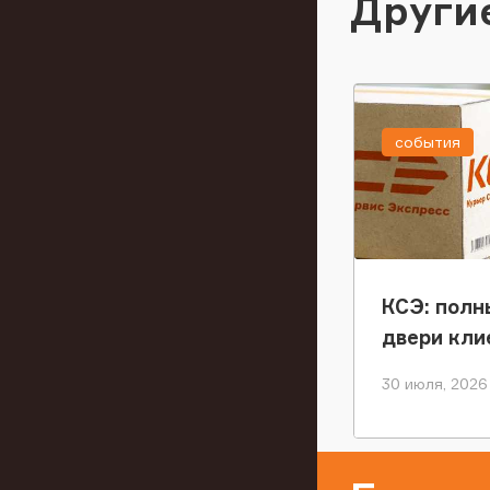
Други
события
КСЭ: полн
двери кли
30 июля, 2026