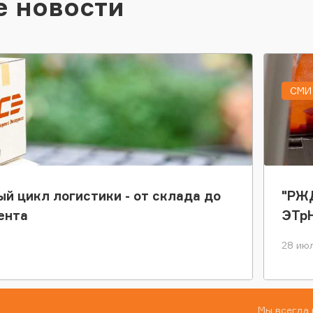
е новости
СМИ 
ый цикл логистики - от склада до
"РЖД
ента
ЭТр
28 июл
Мы всегда 