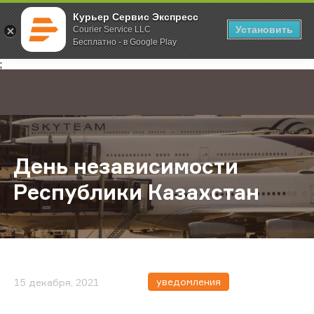
Курьер Сервис Экспресс
Установить
Courier Service LLC
Бесплатно - в Google Play
Главная
О компании
Новости
День независимости Республики 
;
День независимости
Республики Казахстан
уведомления
15 декабря, 2021