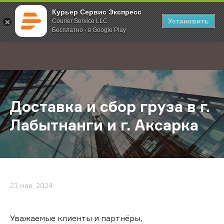
Курьер Сервис Экспресс
Установить
Courier Service LLC
Бесплатно - в Google Play
Главная
О компании
Новости
Доставка и сбор груза в г. Лабытна
;
Доставка и сбор груза в г.
Лабытнанги и г. Аксарка
21 мая, 2024
Уважаемые клиенты и партнёры,