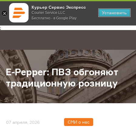
Курьер Сервис Экспресс
Установить
Courier Service LLC
Бесплатно - в Google Play
Главная
О компании
Новости
E-Pepper: ПВЗ обгоняют традици
;
E-Pepper: ПВЗ обгоняют
традиционную розницу
СМИ о нас
07 апреля, 2026