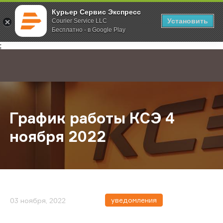
Курьер Сервис Экспресс
Установить
Courier Service LLC
Бесплатно - в Google Play
Главная
О компании
Новости
График работы КСЭ 4 ноября 202
;
График работы КСЭ 4
ноября 2022
уведомления
03 ноября, 2022