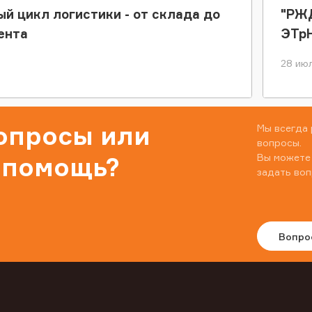
ый цикл логистики - от склада до
"РЖД
ента
ЭТр
28 июл
вопросы или
Мы всегда 
вопросы.
Вы можете
 помощь?
задать воп
Вопро