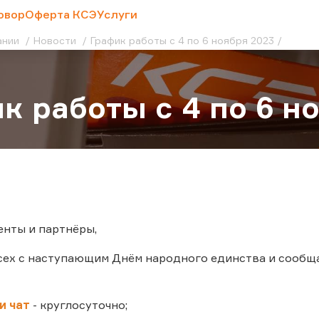
овор
Оферта КСЭ
Услуги
ании
Новости
График работы с 4 по 6 ноября 2023
к работы с 4 по 6 н
нты и партнёры,
ех с наступающим Днём народного единства и сообщае
и чат
- круглосуточно;