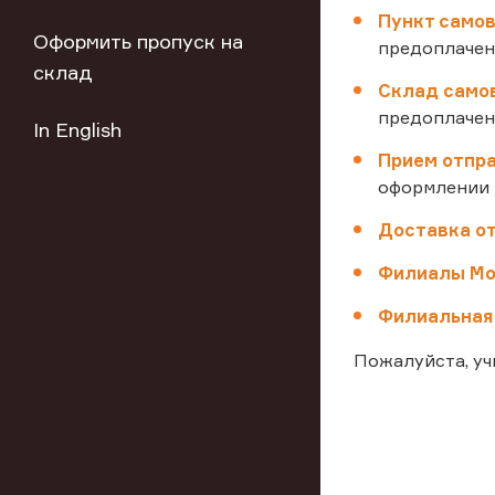
Пункт самовы
Оформить пропуск на
предоплачен
склад
Склад самов
предоплачен
In English
Прием отпра
оформлении н
Доставка от
Филиалы Мо
Филиальная 
Пожалуйста, у