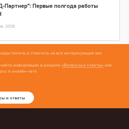
-Партнер": Первые полгода работы
Н
я, 2026
рады помочь и ответить на все интересующие вас
 найти информацию в разделе
«Вопросы и ответы»
или
рос в онлайн-чате
сы и ответы