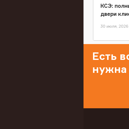
КСЭ: полн
двери кли
30 июля, 2026
Есть 
нужна