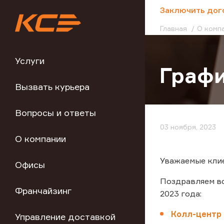
;
Заключить дог
Главная
О комп
Услуги
Графи
Вызвать курьера
Вопросы и ответы
03 ноября, 2023
О компании
Уважаемые клие
Офисы
Поздравляем вс
Франчайзинг
2023 года:
Колл-центр 
Управление доставкой