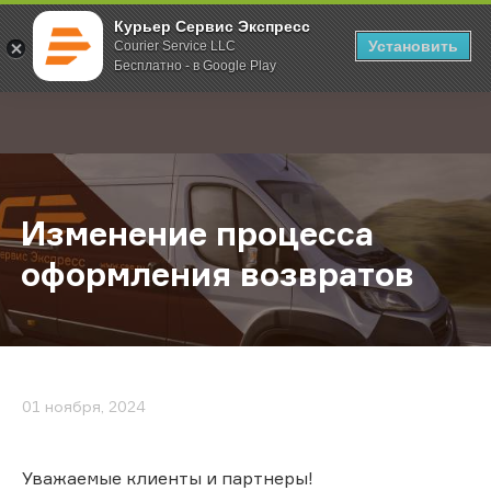
Курьер Сервис Экспресс
Установить
Courier Service LLC
Бесплатно - в Google Play
Главная
О компании
Новости
Изменение процесса оформления
;
Изменение процесса
оформления возвратов
01 ноября, 2024
Уважаемые клиенты и партнеры!