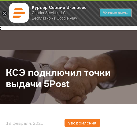
Курьер Сервис Экспресс
Установить
Courier Service LLC
Бесплатно - в Google Play
Главная
О компании
Новости
КСЭ подключил точки выдачи 5Po
;
КСЭ подключил точки
выдачи 5Post
уведомления
19 февраля, 2021