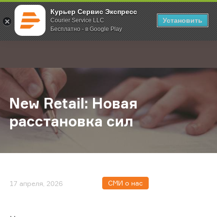
Курьер Сервис Экспресс
Установить
Courier Service LLC
Бесплатно - в Google Play
Главная
О компании
Новости
New Retail: Новая расстановка сил
;
New Retail: Новая
расстановка сил
СМИ о нас
17 апреля, 2026