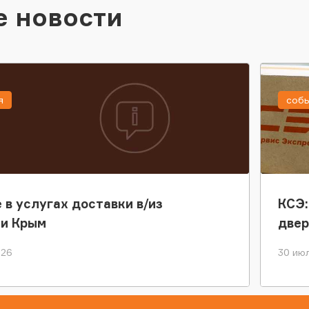
е новости
я
соб
 в услугах доставки в/из
КСЭ:
ки Крым
двер
026
30 июл