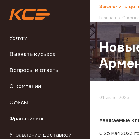
;
Заключить дог
Главная
О комп
Услуги
Новые
Вызвать курьера
Армен
Вопросы и ответы
О компании
01 июня, 2023
Офисы
Франчайзинг
Уважаемые кли
С 25 мая 2023 
Управление доставкой