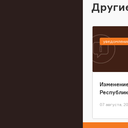
Други
уведомлени
Изменение
Республи
07 августа, 2