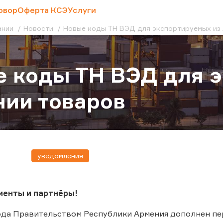
овор
Оферта КСЭ
Услуги
ании
Новости
Новые коды ТН ВЭД для экспортируемых из
 коды ТН ВЭД для 
ии товаров
уведомления
енты и партнёры!
года Правительством Республики Армения дополнен п