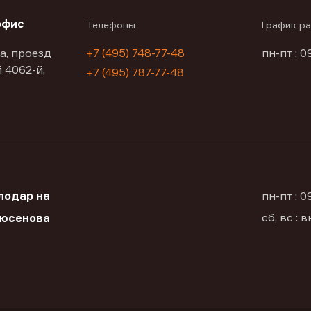
офис
Телефоны
График р
а, проезд
+7 (495) 748-77-48
пн-пт : 0
 4062-й,
+7 (495) 787-77-48
лодар на
пн-пт : 
сб, вс :
Дюсенова