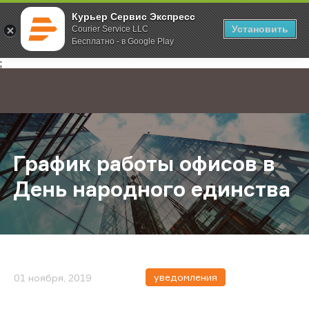
Курьер Сервис Экспресс
Установить
Courier Service LLC
Бесплатно - в Google Play
Главная
О компании
Новости
График работы офисов в День на
;
График работы офисов в
День народного единства
уведомления
01 ноября, 2019