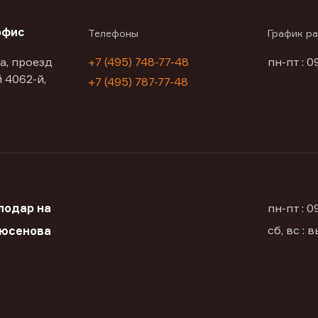
офис
Телефоны
График р
а, проезд
+7 (495) 748-77-48
пн-пт : 0
 4062-й,
+7 (495) 787-77-48
лодар на
пн-пт : 
сб, вс :
Дюсенова