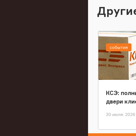
Други
события
КСЭ: полн
двери кли
30 июля, 2026