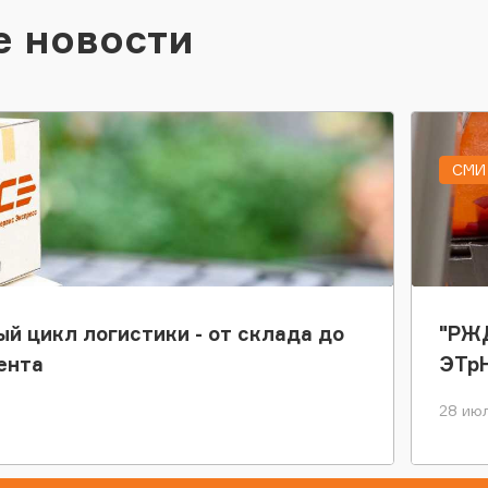
е новости
СМИ 
ый цикл логистики - от склада до
"РЖД
ента
ЭТр
28 июл