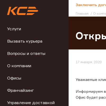
;
Заключить дог
Главная
О комп
Услуги
Откры
Вызвать курьера
Вопросы и ответы
17 января, 2020
О компании
Офисы
Уважаемые кли
Франчайзинг
Информируем вас
Офис будет расп
Управление доставкой