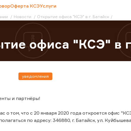
овор
Оферта КСЭ
Услуги
ании
Новости
Открытие офиса "КСЭ" в г. Батайск
тие офиса "КСЭ" в г
уведомления
енты и партнёры!
 о том, что с 20 января 2020 года откроется офис "КСЭ"
олагаться по адресу: 346880, г. Батайск, ул. Куйбышева,