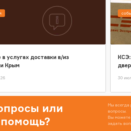
я
соб
 в услугах доставки в/из
КСЭ:
ки Крым
двер
026
30 июл
вопросы или
Мы всегда 
вопросы.
Вы можете
 помощь?
задать воп