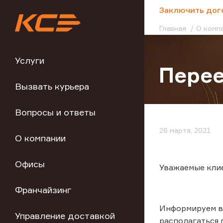
;
Заключить дог
Главная
О комп
Услуги
Пере
Вызвать курьера
Вопросы и ответы
26 марта, 2021
О компании
Офисы
Уважаемые кли
Франчайзинг
Информируем ва
Управление доставкой
располагаться п