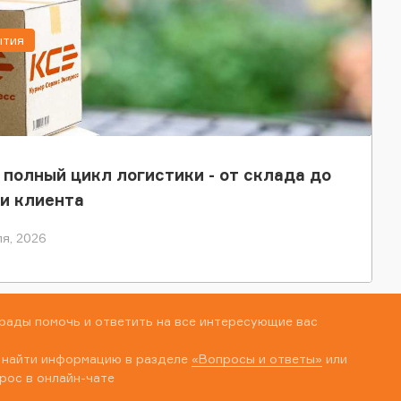
ытия
 полный цикл логистики - от склада до
и клиента
я, 2026
рады помочь и ответить на все интересующие вас
 найти информацию в разделе
«Вопросы и ответы»
или
рос в онлайн-чате