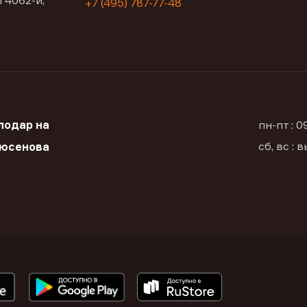
 4062-й,
+7 (495) 787-77-48
лодар на
пн-пт : 
сб, вс :
Дюсенова