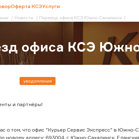
овор
Оферта КСЭ
Услуги
ании
Новости
Переезд офиса КСЭ Южно-Сахалинск
езд офиса КСЭ Южно
уведомления
енты и партнёры!
с о том, что офис "Курьер Сервис Экспресс" в Южно-Са
о новому адресу: 693004, г. Южно-Сахалинск, Еланский 