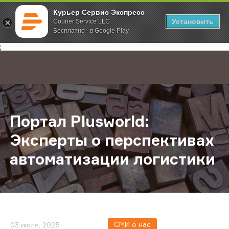
Курьер Сервис Экспресс
Установить
Courier Service LLC
Бесплатно - в Google Play
Главная
О компании
Новости
Портал Plusworld: Эксперты о пер
;
Портал Plusworld:
Эксперты о перспективах
автоматизации логистики
СМИ о нас
03 июля, 2025