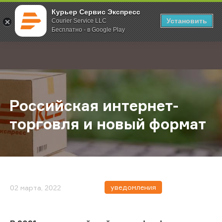
Курьер Сервис Экспресс
Установить
Courier Service LLC
Бесплатно - в Google Play
Главная
О компании
Новости
Российская интернет-торговля и
;
Российская интернет-
торговля и новый формат
уведомления
02 марта, 2022