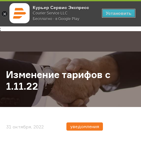
Курьер Сервис Экспресс
Установить
Courier Service LLC
Бесплатно - в Google Play
Главная
О компании
Новости
Изменение тарифов с 1.11.22
;
Изменение тарифов с
1.11.22
уведомления
31 октября, 2022