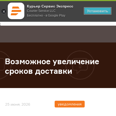
Курьер Сервис Экспресс
Установить
Courier Service LLC
Бесплатно - в Google Play
Главная
О компании
Новости
Возможное увеличение сроков д
;
Возможное увеличение
сроков доставки
уведомления
25 июня, 2026