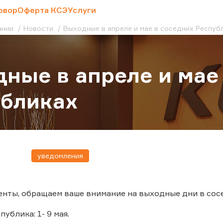
овор
Оферта КСЭ
Услуги
ании
Новости
Выходные в апреле и мае в соседних Респуб
ные в апреле и мае
убликах
уведомления
нты, обращаем ваше внимание на выходные дни в сос
ублика: 1- 9 мая.