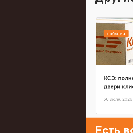
события
КСЭ: полн
двери кли
30 июля, 2026
Есть 