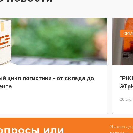
СМИ 
ый цикл логистики - от склада до
"РЖД
ента
ЭТр
28 июл
вопросы или
Мы всегда 
вопросы.