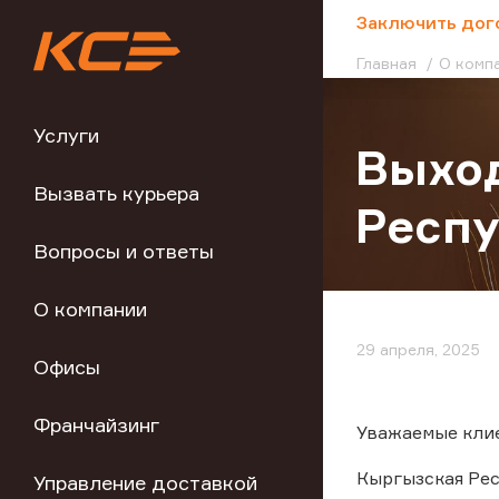
;
Заключить дог
Главная
О комп
Услуги
Выход
Вызвать курьера
Респ
Вопросы и ответы
О компании
29 апреля, 2025
Офисы
Франчайзинг
Уважаемые клие
Кыргызская Респ
Управление доставкой