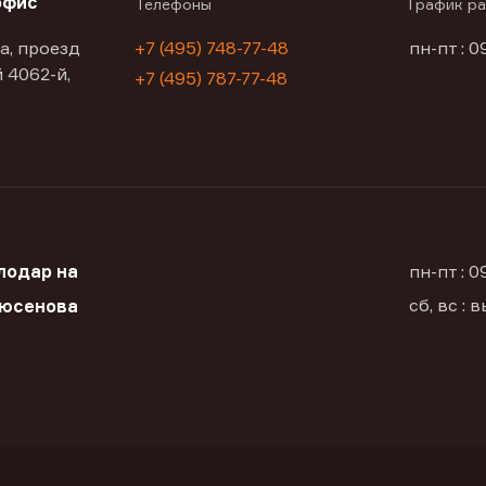
офис
Телефоны
График р
а, проезд
+7 (495) 748-77-48
пн-пт : 0
 4062-й,
+7 (495) 787-77-48
лодар на
пн-пт : 
сб, вс :
Дюсенова