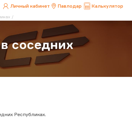
Личный кабинет
Павлодар
Калькулятор
ликах
 в соседних
едних Республиках.