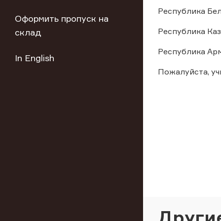
Республика Белару
Оформить пропуск на
Республика Казах
склад
Республика Армен
In English
Пожалуйста, у
Други