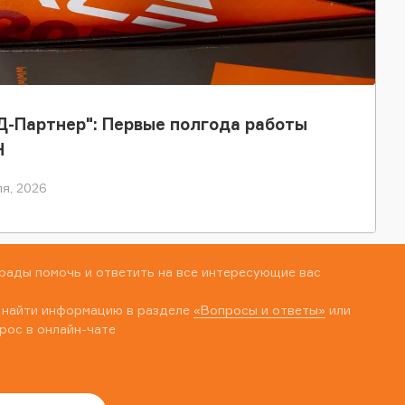
-Партнер": Первые полгода работы
Н
я, 2026
рады помочь и ответить на все интересующие вас
 найти информацию в разделе
«Вопросы и ответы»
или
рос в онлайн-чате