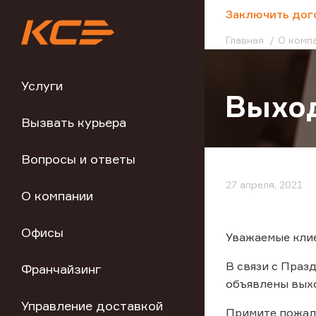
;
Заключить дог
Главная
О комп
Услуги
Выход
Вызвать курьера
Вопросы и ответы
27 апреля, 2021
О компании
Офисы
Уважаемые кли
В связи с Праз
Франчайзинг
объявлены выход
Управление доставкой
Примите пожал