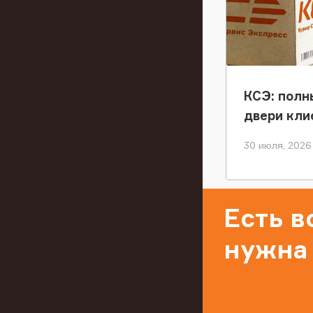
КСЭ: полн
двери кли
30 июля, 2026
Есть 
нужна