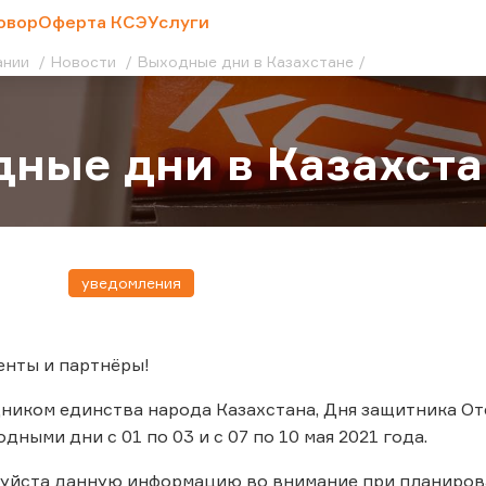
овор
Оферта КСЭ
Услуги
ании
Новости
Выходные дни в Казахстане
ные дни в Казахста
уведомления
енты и партнёры!
дником единства народа Казахстана, Дня защитника О
ными дни с 01 по 03 и с 07 по 10 мая 2021 года.
уйста данную информацию во внимание при планиров