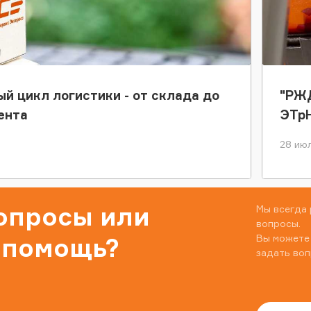
ый цикл логистики - от склада до
"РЖД
ента
ЭТр
28 июл
вопросы или
Мы всегда 
вопросы.
Вы можете
 помощь?
задать воп