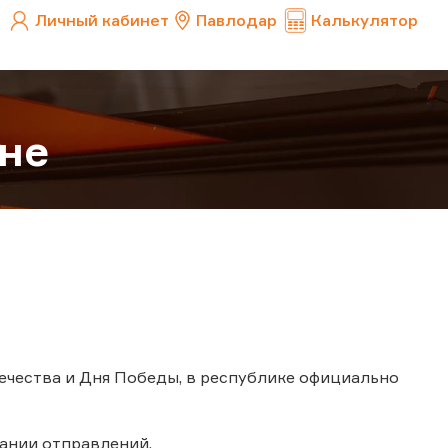
Личный кабинет
Павлодар
Калькулятор
не
течества и Дня Победы, в республике официально
ании отправлений.