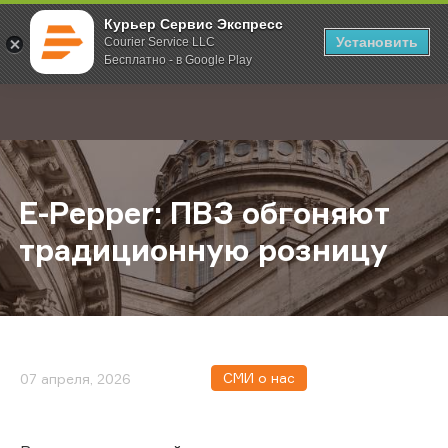
Курьер Сервис Экспресс
Установить
Courier Service LLC
Бесплатно - в Google Play
Главная
О компании
Новости
E-Pepper: ПВЗ обгоняют традици
;
E-Pepper: ПВЗ обгоняют
традиционную розницу
СМИ о нас
07 апреля, 2026