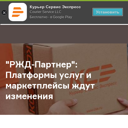
Курьер Сервис Экспресс
Установить
Courier Service LLC
Бесплатно - в Google Play
Главная
О компании
Новости
"РЖД-Партнер": Платформы услуг 
;
"РЖД-Партнер":
Платформы услуг и
маркетплейсы ждут
изменения