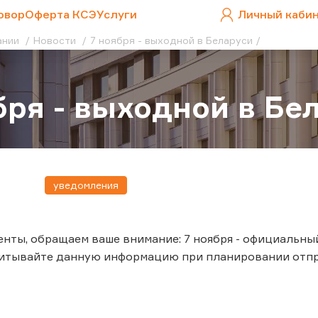
овор
Оферта КСЭ
Услуги
Личный каби
ании
Новости
7 ноября - выходной в Беларуси
бря - выходной в Бе
уведомления
нты, обращаем ваше внимание: 7 ноября - официальны
читывайте данную информацию при планировании отпр