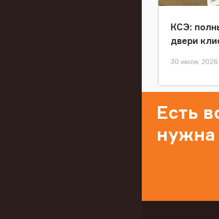
КСЭ: полн
двери кли
30 июля, 2026
Есть 
нужна