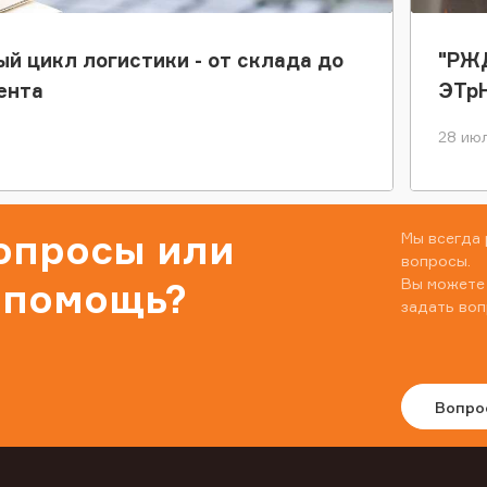
ый цикл логистики - от склада до
"РЖД
ента
ЭТр
28 июл
вопросы или
Мы всегда 
вопросы.
Вы можете
 помощь?
задать воп
Вопро