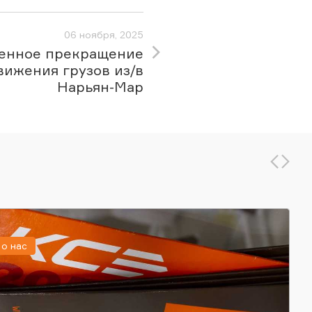
06 ноября, 2025
енное прекращение
вижения грузов из/в
Нарьян-Мар
о нас