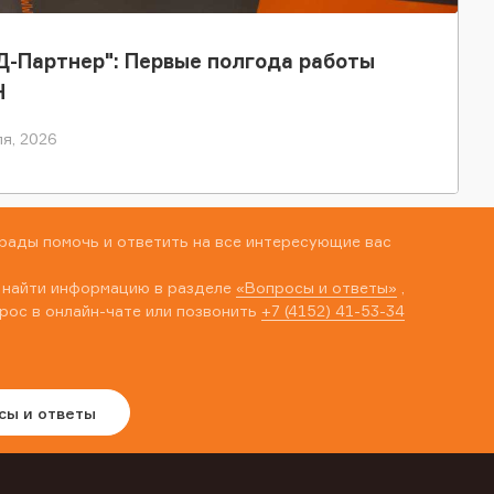
-Партнер": Первые полгода работы
Н
я, 2026
рады помочь и ответить на все интересующие вас
 найти информацию в разделе
«Вопросы и ответы»
,
рос в онлайн-чате или позвонить
+7 (4152) 41-53-34
сы и ответы