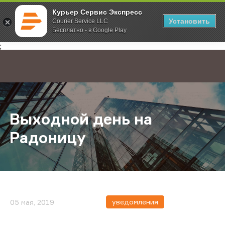
Курьер Сервис Экспресс
Установить
Courier Service LLC
Бесплатно - в Google Play
Главная
О компании
Новости
Выходной день на Радоницу
;
Выходной день на
Радоницу
уведомления
05 мая, 2019