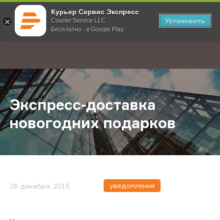
Курьер Сервис Экспресс
Установить
Courier Service LLC
Бесплатно - в Google Play
Главная
О компании
Новости
Экспресс-доставка новогодних п
;
Экспресс-доставка
новогодних подарков
уведомления
26 декабря, 2015