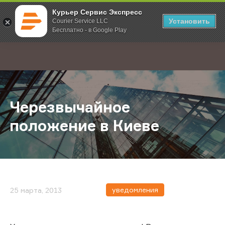
Курьер Сервис Экспресс
Установить
Courier Service LLC
Бесплатно - в Google Play
Главная
О компании
Новости
Черезвычайное положение в Кие
;
Черезвычайное
положение в Киеве
уведомления
25 марта, 2013