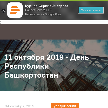
Курьер Сервис Экспресс
Установить
Courier Service LLC
Бесплатно - в Google Play
Главная
О компании
Новости
11 октября 2019 - День Республи
;
11 октября 2019 - День
Республики
Башкортостан
уведомления
04 октября, 2019