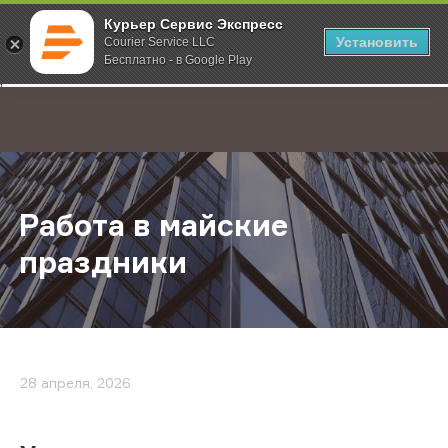
Курьер Сервис Экспресс
Установить
Courier Service LLC
Бесплатно - в Google Play
Главная
О компании
Новости
Работа в майские праздники
;
Работа в майские
праздники
28 апреля, 2026