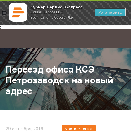
Курьер Сервис Экспресс
Установить
Courier Service LLC
Бесплатно - в Google Play
Главная
О компании
Новости
Переезд офиса КСЭ Петрозаводск
;
Переезд офиса КСЭ
Петрозаводск на новый
адрес
уведомления
29 сентября, 2019