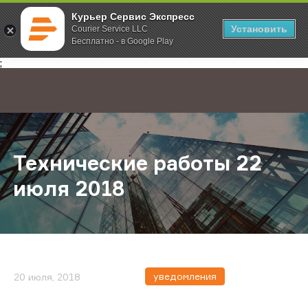
Курьер Сервис Экспресс
Установить
Courier Service LLC
Бесплатно - в Google Play
Главная
О компании
Новости
Технические работы 22 июля 201
;
Технические работы 22
июля 2018
уведомления
20 июля, 2018