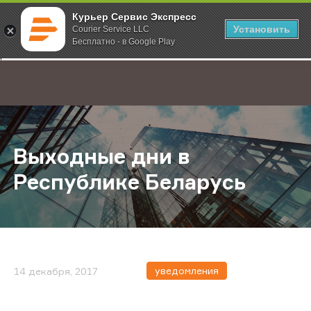
Курьер Сервис Экспресс
Установить
Courier Service LLC
Бесплатно - в Google Play
Главная
О компании
Новости
Выходные дни в Республике Бела
;
Выходные дни в
Республике Беларусь
уведомления
14 декабря, 2017