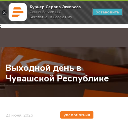
Курьер Сервис Экспресс
Установить
Courier Service LLC
Бесплатно - в Google Play
Главная
О компании
Новости
Выходной день в Чувашской Респ
;
Выходной день в
Чувашской Республике
уведомления
23 июня, 2025