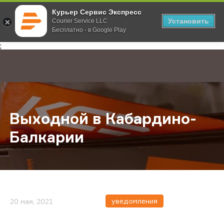
Курьер Сервис Экспресс
Установить
Courier Service LLC
Бесплатно - в Google Play
Главная
О компании
Новости
Выходной в Кабардино-Балкарии
;
Выходной в Кабардино-
Балкарии
уведомления
20 мая, 2021