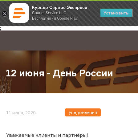
Курьер Сервис Экспресс
Установить
Courier Service LLC
Бесплатно - в Google Play
Главная
О компании
Новости
12 июня - День России
;
12 июня - День России
уведомления
11 июня, 2020
Уважаемые клиенты и партнёры!