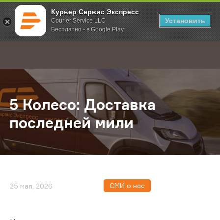
Курьер Сервис Экспресс
Установить
Courier Service LLC
Бесплатно - в Google Play
Главная
О компании
Новости
5 Колесо: Доставка последней ми
;
5 Колесо: Доставка
последней мили
СМИ о нас
25 мая, 2026