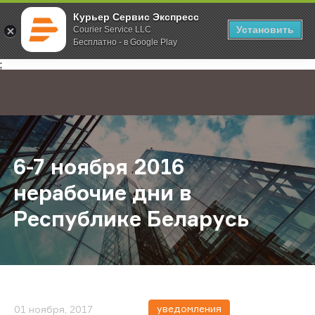
Курьер Сервис Экспресс
Установить
Courier Service LLC
Бесплатно - в Google Play
Главная
О компании
Новости
6-7 ноября 2016 нерабочие дни в
;
6-7 ноября 2016
нерабочие дни в
Республике Беларусь
уведомления
01 ноября, 2017