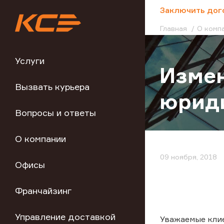
;
Заключить дог
Главная
О комп
Услуги
Изме
Вызвать курьера
юрид
Вопросы и ответы
О компании
09 ноября, 2018
Офисы
Франчайзинг
Управление доставкой
Уважаемые кли