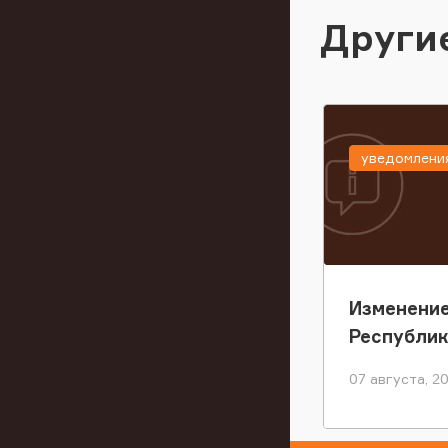
Други
уведомлени
Изменение
Республи
07 августа, 2