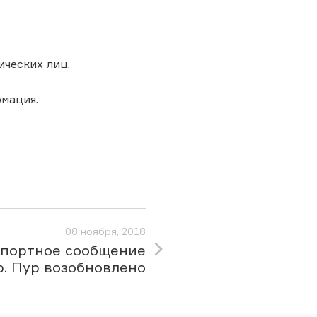
ических лиц.
рмация.
08 ноября, 2018
спортное сообщение
р. Пур возобновлено