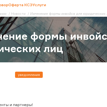
овор
Оферта КСЭ
Услуги
ании
Новости
Изменение формы инвойса для юридических 
нение формы инвойс
ических лиц
уведомления
енты и партнеры!