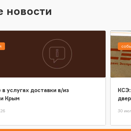
е новости
я
соб
 в услугах доставки в/из
КСЭ:
ки Крым
двер
026
30 июл