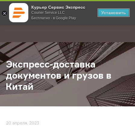
Курьер Сервис Экспресс
Установить
Courier Service LLC
Бесплатно - в Google Play
Главная
О компании
Новости
Экспресс-доставка документов и 
;
Экспресс-доставка
документов и грузов в
Китай
20 апреля, 2023