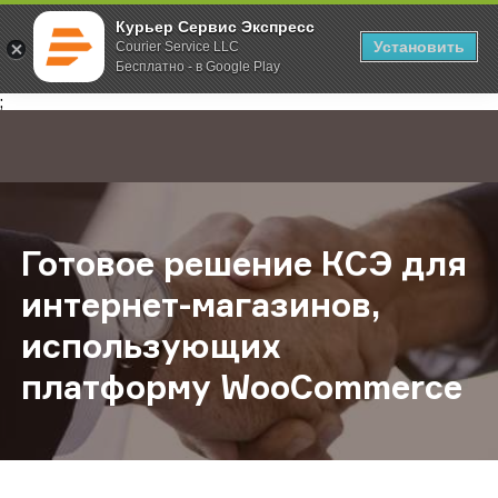
Курьер Сервис Экспресс
Установить
Courier Service LLC
Бесплатно - в Google Play
Главная
О компании
Новости
Готовое решение КСЭ для интерн
;
Готовое решение КСЭ для
интернет-магазинов,
использующих
платформу WooCommerce